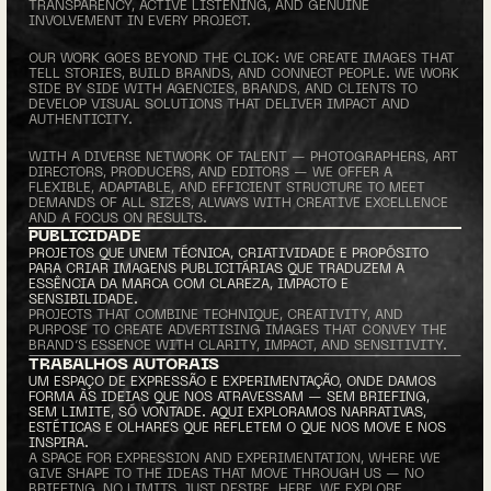
TRANSPARENCY, ACTIVE LISTENING, AND GENUINE 
INVOLVEMENT IN EVERY PROJECT.
OUR WORK GOES BEYOND THE CLICK: WE CREATE IMAGES THAT 
TELL STORIES, BUILD BRANDS, AND CONNECT PEOPLE. WE WORK 
SIDE BY SIDE WITH AGENCIES, BRANDS, AND CLIENTS TO 
DEVELOP VISUAL SOLUTIONS THAT DELIVER IMPACT AND 
AUTHENTICITY.
WITH A DIVERSE NETWORK OF TALENT — PHOTOGRAPHERS, ART 
DIRECTORS, PRODUCERS, AND EDITORS — WE OFFER A 
FLEXIBLE, ADAPTABLE, AND EFFICIENT STRUCTURE TO MEET 
DEMANDS OF ALL SIZES, ALWAYS WITH CREATIVE EXCELLENCE 
AND A FOCUS ON RESULTS.
PUBLICIDADE
PROJETOS QUE UNEM TÉCNICA, CRIATIVIDADE E PROPÓSITO 
PARA CRIAR IMAGENS PUBLICITÁRIAS QUE TRADUZEM A 
ESSÊNCIA DA MARCA COM CLAREZA, IMPACTO E 
SENSIBILIDADE.
PROJECTS THAT COMBINE TECHNIQUE, CREATIVITY, AND 
PURPOSE TO CREATE ADVERTISING IMAGES THAT CONVEY THE 
BRAND’S ESSENCE WITH CLARITY, IMPACT, AND SENSITIVITY.
TRABALHOS AUTORAIS
UM ESPAÇO DE EXPRESSÃO E EXPERIMENTAÇÃO, ONDE DAMOS 
FORMA ÀS IDEIAS QUE NOS ATRAVESSAM — SEM BRIEFING, 
SEM LIMITE, SÓ VONTADE. AQUI EXPLORAMOS NARRATIVAS, 
ESTÉTICAS E OLHARES QUE REFLETEM O QUE NOS MOVE E NOS 
INSPIRA.
A SPACE FOR EXPRESSION AND EXPERIMENTATION, WHERE WE 
GIVE SHAPE TO THE IDEAS THAT MOVE THROUGH US — NO 
BRIEFING, NO LIMITS, JUST DESIRE. HERE, WE EXPLORE 